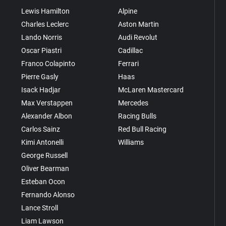
Lewis Hamilton
Alpine
Charles Leclerc
Aston Martin
Lando Norris
Audi Revolut
Oscar Piastri
Cadillac
Franco Colapinto
Ferrari
Pierre Gasly
Haas
Isack Hadjar
McLaren Mastercard
Max Verstappen
Mercedes
Alexander Albon
Racing Bulls
Carlos Sainz
Red Bull Racing
Kimi Antonelli
Williams
George Russell
Oliver Bearman
Esteban Ocon
Fernando Alonso
Lance Stroll
Liam Lawson