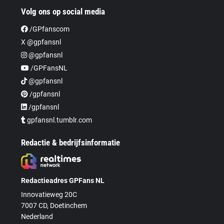
Volg ons op social media
/GPfanscom
X @gpfansnl
@gpfansnl
/GPFansNL
@gpfansnl
/gpfansnl
/gpfansnl
gpfansnl.tumblr.com
Redactie & bedrijfsinformatie
Redactieadres GPFans NL
Innovatieweg 20C
7007 CD, Doetinchem
Nederland