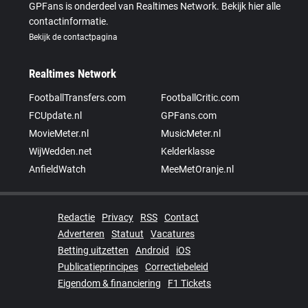
GPFans is onderdeel van Realtimes Network. Bekijk hier alle
contactinformatie.
Bekijk de contactpagina
Realtimes Network
FootballTransfers.com
FootballCritic.com
FCUpdate.nl
GPFans.com
MovieMeter.nl
MusicMeter.nl
WijWedden.net
Kelderklasse
AnfieldWatch
MeeMetOranje.nl
Redactie
Privacy
RSS
Contact
Adverteren
Statuut
Vacatures
Betting uitzetten
Android
iOS
Publicatieprincipes
Correctiebeleid
Eigendom & financiering
F1 Tickets