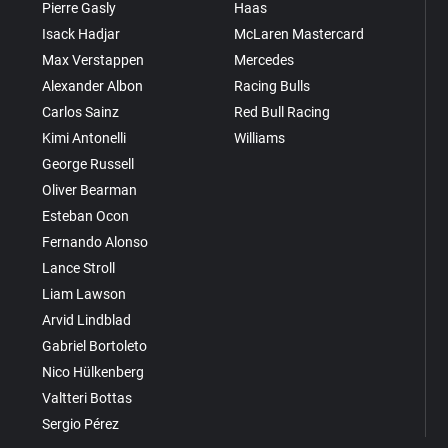
Pierre Gasly
Haas
Isack Hadjar
McLaren Mastercard
Max Verstappen
Mercedes
Alexander Albon
Racing Bulls
Carlos Sainz
Red Bull Racing
Kimi Antonelli
Williams
George Russell
Oliver Bearman
Esteban Ocon
Fernando Alonso
Lance Stroll
Liam Lawson
Arvid Lindblad
Gabriel Bortoleto
Nico Hülkenberg
Valtteri Bottas
Sergio Pérez