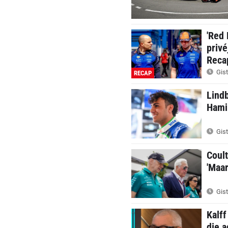
'Red 
privé
Reca
Gist
RECAP
Lindb
Hamil
Gist
Coul
'Maar
Gist
Kalff
die a