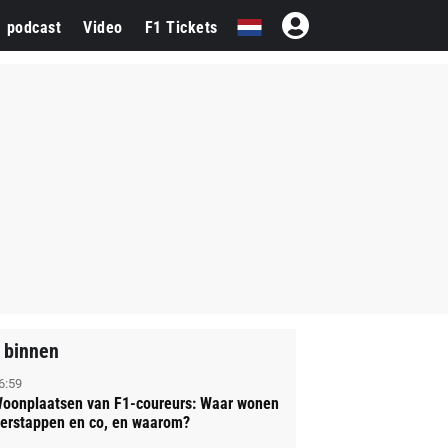
1 podcast
Video
F1 Tickets
 binnen
6:59
oonplaatsen van F1-coureurs: Waar wonen
erstappen en co, en waarom?