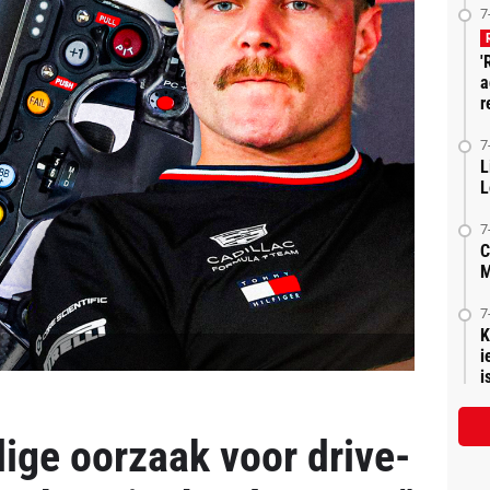
7
'
a
r
7
L
L
7
C
M
7
K
i
is
lige oorzaak voor drive-