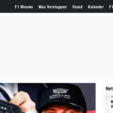
F1 Nieuws
Max Verstappen
Stand
Kalender
F
Net
0
W
V