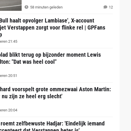
58 minuten geleden
12
Bull haalt opvolger Lambiase', X-account
jet Verstappen zorgt voor flinke rel | GPFans
p
eren 21:45
lad blikt terug op bijzonder moment Lewis
ton: "Dat was heel cool"
eren 20:51
thard voorspelt grote ommezwaai Aston Martin:
 nu zijn ze heel erg slecht'
eren 20:04
 roemt zelfbewuste Hadjar: 'Eindelijk iemand
ccepteert dat Verstappen beter is'