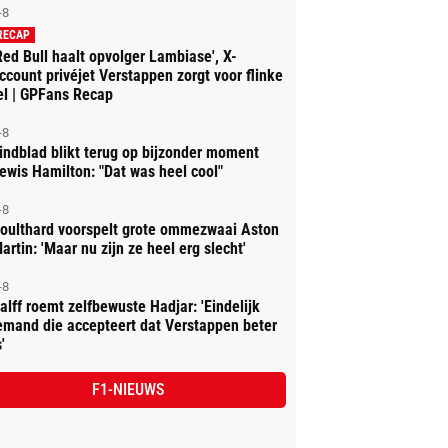
-8
RECAP
Red Bull haalt opvolger Lambiase', X-
ccount privéjet Verstappen zorgt voor flinke
el | GPFans Recap
-8
indblad blikt terug op bijzonder moment
ewis Hamilton: "Dat was heel cool"
-8
oulthard voorspelt grote ommezwaai Aston
artin: 'Maar nu zijn ze heel erg slecht'
-8
alff roemt zelfbewuste Hadjar: 'Eindelijk
emand die accepteert dat Verstappen beter
'
F1-NIEUWS