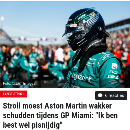
Foto: © LAT Images
LANCE STROLL
6
reacties
Stroll moest Aston Martin wakker
schudden tijdens GP Miami: "Ik ben
best wel pisnijdig"