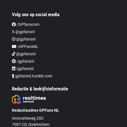
Volg ons op social media
/GPfanscom
X @gpfansnl
@gpfansnl
/GPFansNL
@gpfansnl
/gpfansnl
/gpfansnl
gpfansnl.tumblr.com
Redactie & bedrijfsinformatie
Redactieadres GPFans NL
Innovatieweg 20C
7007 CD, Doetinchem