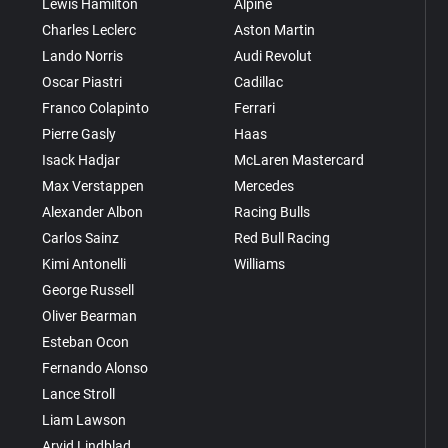
Lewis Hamilton
Alpine
Charles Leclerc
Aston Martin
Lando Norris
Audi Revolut
Oscar Piastri
Cadillac
Franco Colapinto
Ferrari
Pierre Gasly
Haas
Isack Hadjar
McLaren Mastercard
Max Verstappen
Mercedes
Alexander Albon
Racing Bulls
Carlos Sainz
Red Bull Racing
Kimi Antonelli
Williams
George Russell
Oliver Bearman
Esteban Ocon
Fernando Alonso
Lance Stroll
Liam Lawson
Arvid Lindblad