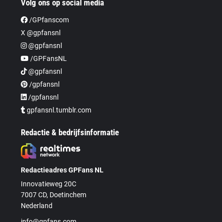
Volg ons op social media
/GPfanscom
X @gpfansnl
@gpfansnl
/GPFansNL
@gpfansnl
/gpfansnl
/gpfansnl
gpfansnl.tumblr.com
Redactie & bedrijfsinformatie
Redactieadres GPFans NL
Innovatieweg 20C
7007 CD, Doetinchem
Nederland
info@gpfans.com