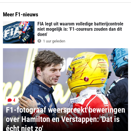
Meer F1-nieuws
FIA legt uit waarom volledige batterijcontrole
niet mogelijk is: 'F1-coureurs zouden dan dít
doen'
1 uur geleden
4
F1-fotograaf weerspreekt beweringen
over Hamilton en Verstappen: 'Dat is
écht niet zo'