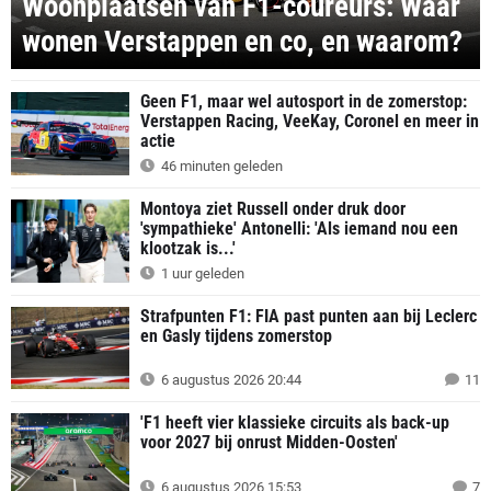
Woonplaatsen van F1-coureurs: Waar
wonen Verstappen en co, en waarom?
Geen F1, maar wel autosport in de zomerstop:
Verstappen Racing, VeeKay, Coronel en meer in
actie
46 minuten geleden
Montoya ziet Russell onder druk door
'sympathieke' Antonelli: 'Als iemand nou een
klootzak is...'
1 uur geleden
Strafpunten F1: FIA past punten aan bij Leclerc
en Gasly tijdens zomerstop
6 augustus 2026 20:44
11
'F1 heeft vier klassieke circuits als back-up
voor 2027 bij onrust Midden-Oosten'
6 augustus 2026 15:53
7