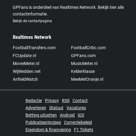
GPFans is onderdeel van Realtimes Network. Bekijk hier alle
contactinformatie.
Bekijk de contactpagina
Realtimes Network
FootballTransfers.com
FootballCritic.com
FCUpdate.nl
GPFans.com
MovieMeter.nl
MusicMeter.nl
WijWedden.net
Kelderklasse
AnfieldWatch
MeeMetOranje.nl
Redactie
Privacy
RSS
Contact
Adverteren
Statuut
Vacatures
Betting uitzetten
Android
iOS
Publicatieprincipes
Correctiebeleid
Eigendom & financiering
F1 Tickets