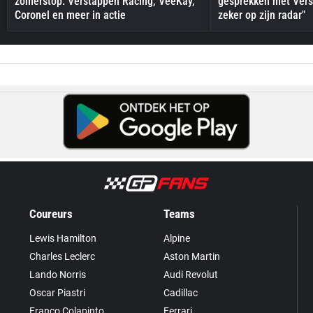
zomerstop: Verstappen Racing, VeeKay,
gesprekken met Vers
Coronel en meer in actie
zeker op zijn radar"
Coureurs
Teams
Lewis Hamilton
Alpine
Charles Leclerc
Aston Martin
Lando Norris
Audi Revolut
Oscar Piastri
Cadillac
Franco Colapinto
Ferrari