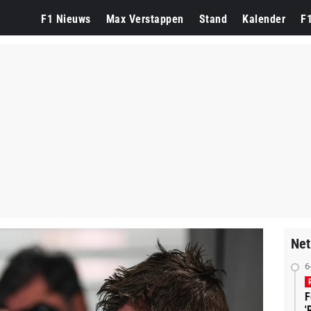
F1 Nieuws
Max Verstappen
Stand
Kalender
F
Net
6
F
'