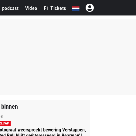
1 podcast
Video
F1 Tickets
 binnen
-8
RECAP
otograaf weerspreekt bewering Verstappen,
Red Bull blijft geïnteresseerd in Bearman' |