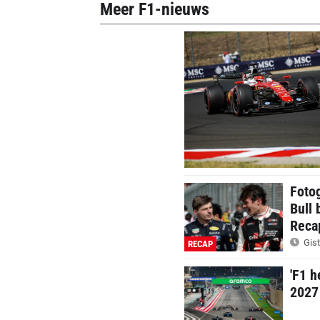
Meer F1-nieuws
Foto
Bull 
Reca
Gist
RECAP
'F1 h
2027