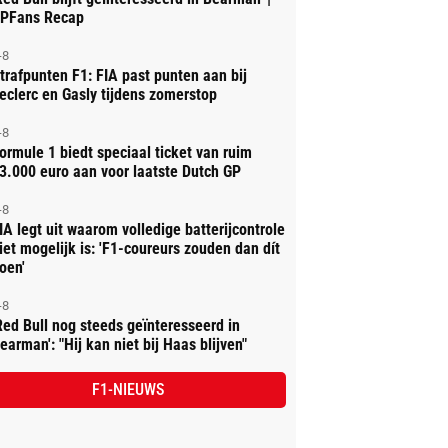
PFans Recap
-8
trafpunten F1: FIA past punten aan bij
eclerc en Gasly tijdens zomerstop
-8
ormule 1 biedt speciaal ticket van ruim
3.000 euro aan voor laatste Dutch GP
-8
IA legt uit waarom volledige batterijcontrole
iet mogelijk is: 'F1-coureurs zouden dan dít
oen'
-8
Red Bull nog steeds geïnteresseerd in
earman': "Hij kan niet bij Haas blijven"
F1-NIEUWS