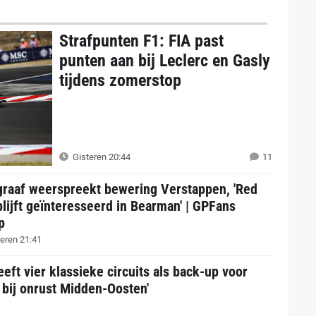
Strafpunten F1: FIA past
punten aan bij Leclerc en Gasly
tijdens zomerstop
Gisteren 20:44
11
graaf weerspreekt bewering Verstappen, 'Red
blijft geïnteresseerd in Bearman' | GPFans
p
eren 21:41
eeft vier klassieke circuits als back-up voor
 bij onrust Midden-Oosten'