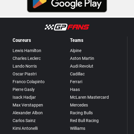
Coureurs
Teams
Lewis Hamilton
Alpine
Charles Leclerc
Aston Martin
Lando Norris
Audi Revolut
Oscar Piastri
Cadillac
Franco Colapinto
Ferrari
Pierre Gasly
Haas
Isack Hadjar
McLaren Mastercard
Max Verstappen
Mercedes
Alexander Albon
Racing Bulls
Carlos Sainz
Red Bull Racing
Kimi Antonelli
Williams