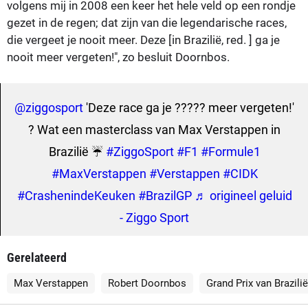
volgens mij in 2008 een keer het hele veld op een rondje
gezet in de regen; dat zijn van die legendarische races,
die vergeet je nooit meer. Deze [in Brazilië, red. ] ga je
nooit meer vergeten!", zo besluit Doornbos.
@ziggosport
'Deze race ga je ????? meer vergeten!'
? Wat een masterclass van Max Verstappen in
Brazilië ☔️
#ZiggoSport
#F1
#Formule1
#MaxVerstappen
#Verstappen
#CIDK
#CrashenindeKeuken
#BrazilGP
♬ origineel geluid
- Ziggo Sport
Gerelateerd
Max Verstappen
Robert Doornbos
Grand Prix van Brazilië