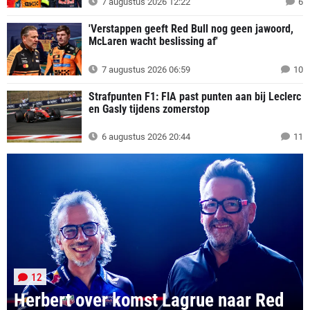
7 augustus 2026 12:22
6
'Verstappen geeft Red Bull nog geen jawoord,
McLaren wacht beslissing af'
7 augustus 2026 06:59
10
Strafpunten F1: FIA past punten aan bij Leclerc
en Gasly tijdens zomerstop
6 augustus 2026 20:44
11
12
Herbert over komst Lagrue naar Red