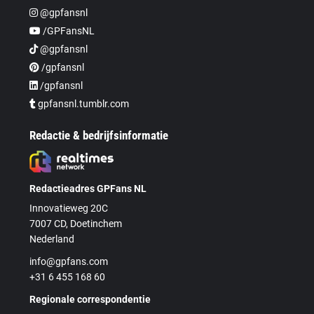
@gpfansnl
/GPFansNL
@gpfansnl
/gpfansnl
/gpfansnl
gpfansnl.tumblr.com
Redactie & bedrijfsinformatie
Redactieadres GPFans NL
Innovatieweg 20C
7007 CD, Doetinchem
Nederland
info@gpfans.com
+31 6 455 168 60
Regionale correspondentie