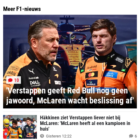
Meer F1-nieuws
10
'Verstappen geeft Red Bull nog geen
jawoord, McLaren wacht beslissing af'
Häkkinen ziet Verstappen liever niet bij
McLaren: 'McLaren heeft al een kampioen in
huis'
Gisteren 12:22
6