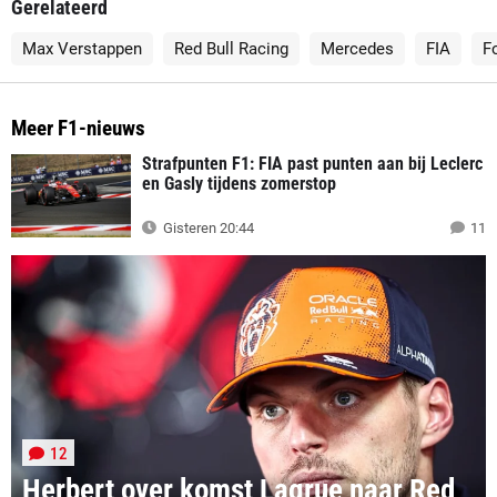
Gerelateerd
Max Verstappen
Red Bull Racing
Mercedes
FIA
F
Meer F1-nieuws
Strafpunten F1: FIA past punten aan bij Leclerc
en Gasly tijdens zomerstop
Gisteren 20:44
11
12
Herbert over komst Lagrue naar Red