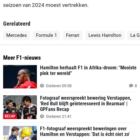
seizoen van 2024 moest vertrekken.
Gerelateerd
Mercedes
Formule 1
Ferrari
Lewis Hamilton
La G
Meer F1-nieuws
Hamilton herhaalt F1 in Afrika-droom: "Mooiste
plek ter wereld"
Gisteren 09:58
8
Fotograaf weerspreekt bewering Verstappen,
'Red Bull blijft geïnteresseerd in Bearman' |
GPFans Recap
RECAP
Gisteren 21:41
F1-fotograaf weerspreekt beweringen over
Hamilton en Verstappen: 'Dat is écht niet zo'