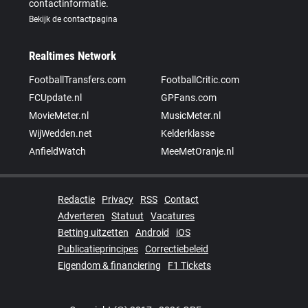
contactinformatie.
Bekijk de contactpagina
Realtimes Network
FootballTransfers.com
FootballCritic.com
FCUpdate.nl
GPFans.com
MovieMeter.nl
MusicMeter.nl
WijWedden.net
Kelderklasse
AnfieldWatch
MeeMetOranje.nl
Redactie
Privacy
RSS
Contact
Adverteren
Statuut
Vacatures
Betting uitzetten
Android
iOS
Publicatieprincipes
Correctiebeleid
Eigendom & financiering
F1 Tickets