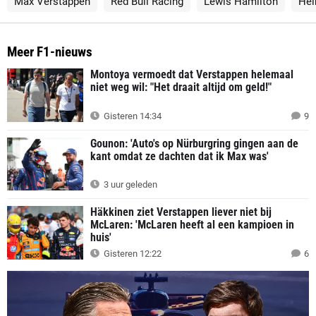
Max Verstappen
Red Bull Racing
Lewis Hamilton
Hel
Meer F1-nieuws
Montoya vermoedt dat Verstappen helemaal
niet weg wil: "Het draait altijd om geld!"
Gisteren 14:34
9
Gounon: 'Auto's op Nürburgring gingen aan de
kant omdat ze dachten dat ik Max was'
3 uur geleden
Häkkinen ziet Verstappen liever niet bij
McLaren: 'McLaren heeft al een kampioen in
huis'
Gisteren 12:22
6