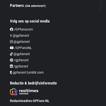
Partners
(Ook adverteren?)
Volg ons op social media
/GPfanscom
X @gpfansnl
@gpfansnl
/GPFansNL
@gpfansnl
/gpfansnl
/gpfansnl
gpfansnl.tumblr.com
Redactie & bedrijfsinformatie
Redactieadres GPFans NL