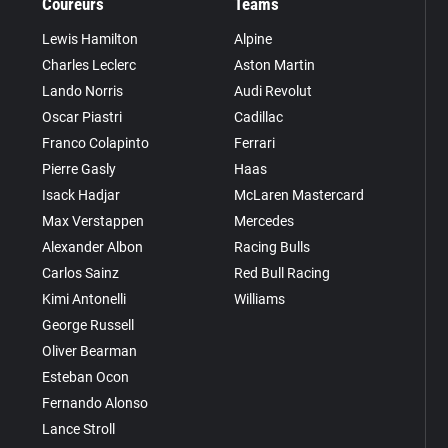
Coureurs
Teams
Lewis Hamilton
Alpine
Charles Leclerc
Aston Martin
Lando Norris
Audi Revolut
Oscar Piastri
Cadillac
Franco Colapinto
Ferrari
Pierre Gasly
Haas
Isack Hadjar
McLaren Mastercard
Max Verstappen
Mercedes
Alexander Albon
Racing Bulls
Carlos Sainz
Red Bull Racing
Kimi Antonelli
Williams
George Russell
Oliver Bearman
Esteban Ocon
Fernando Alonso
Lance Stroll