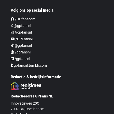
Volg ons op social media
/GPfanscom
X @gpfansnl
@gpfansnl
/GPFansNL
@gpfansnl
/gpfansnl
/gpfansnl
gpfansnl.tumblr.com
Redactie & bedrijfsinformatie
Redactieadres GPFans NL
Innovatieweg 20C
7007 CD, Doetinchem