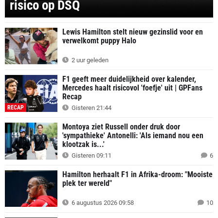
risico op DSQ
Lewis Hamilton stelt nieuw gezinslid voor en
verwelkomt puppy Halo
2 uur geleden
F1 geeft meer duidelijkheid over kalender,
Mercedes haalt risicovol 'foefje' uit | GPFans
Recap
RECAP
Gisteren 21:44
Montoya ziet Russell onder druk door
'sympathieke' Antonelli: 'Als iemand nou een
klootzak is...'
Gisteren 09:11
6
Hamilton herhaalt F1 in Afrika-droom: "Mooiste
plek ter wereld"
6 augustus 2026 09:58
10