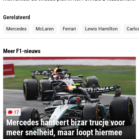
Gerelateerd
Mercedes
McLaren
Ferrari
Lewis Hamilton
Carlo
Meer F1-nieuws
17
Mercedes hanteert bizar trucje voor
meer snelheid, maar loopt hiermee