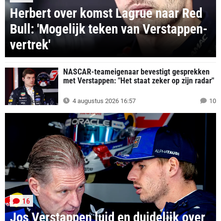
Herbert over komst Lagrue naar Red
Bull: 'Mogelijk teken van Verstappen-
vertrek'
NASCAR-teameigenaar bevestigt gesprekken
met Verstappen: "Het staat zeker op zijn radar"
4 augustus 2026 16:57
10
16
Jos Verstappen luid en duidelijk over