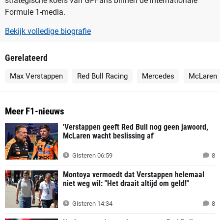
strategische koers van GPFans binnen de internationale
Formule 1-media.
Bekijk volledige biografie
Gerelateerd
Max Verstappen
Red Bull Racing
Mercedes
McLaren
Meer F1-nieuws
'Verstappen geeft Red Bull nog geen jawoord,
McLaren wacht beslissing af'
Gisteren 06:59
8
Montoya vermoedt dat Verstappen helemaal
niet weg wil: "Het draait altijd om geld!"
Gisteren 14:34
8