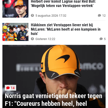
Herbert over komst Lagrue naar Red Bull:
'Mogelijk teken van Verstappen-vertrek'
5 augustus 2026 17:32
12
Häkkinen ziet Verstappen liever niet bij
McLaren: 'McLaren heeft al een kampioen in
huis'
Gisteren 12:22
5
14
Norris gaat vernietigend tekeer tegen
F1: "Coureurs hebben heel, heel