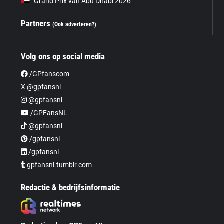
Grand Prix van Abu Dhabi 2026
Partners
(Ook adverteren?)
Volg ons op social media
/GPfanscom
X @gpfansnl
@gpfansnl
/GPFansNL
@gpfansnl
/gpfansnl
/gpfansnl
gpfansnl.tumblr.com
Redactie & bedrijfsinformatie