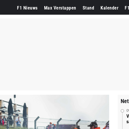
F1 Nieuws
Max Verstappen
Stand
Kalender
F
Net
0
V
s