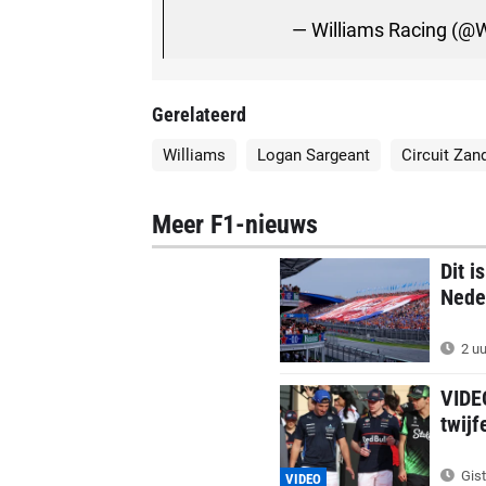
— Williams Racing (@
Gerelateerd
Williams
Logan Sargeant
Circuit Zan
Meer F1-nieuws
Dit i
Nede
2 uu
VIDE
twij
Gist
VIDEO