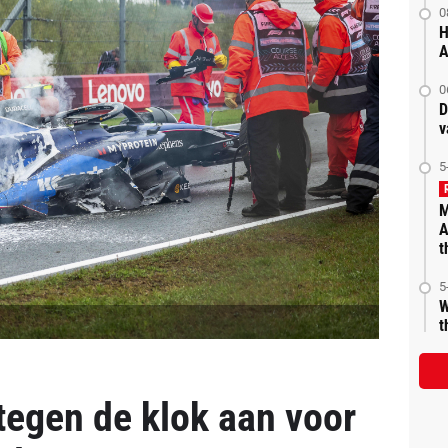
0
H
A
0
D
v
5
M
A
t
5
W
t
tegen de klok aan voor