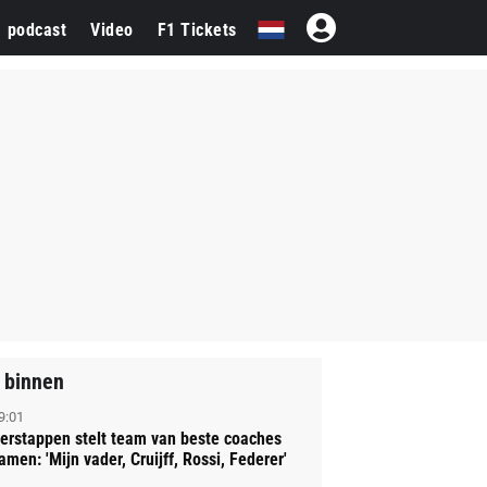
1 podcast
Video
F1 Tickets
 binnen
9:01
erstappen stelt team van beste coaches
amen: 'Mijn vader, Cruijff, Rossi, Federer'