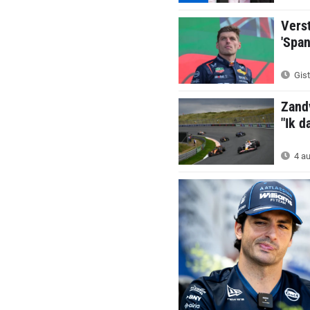
Verst
'Span
Gist
Zand
"Ik d
4 au