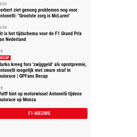
8:03
erbert ziet genoeg problemen nog voor
ntonelli: "Grootste zorg is McLaren"
6:59
it is het tijdschema voor de F1 Grand Prix
an Nederland
-8
RECAP
arko kreeg fors 'zwijggeld' als oprotpremie,
ntonelli mogelijk met zware straf in
huisrace | GPFans Recap
-8
olff hint op motorwissel Antonelli tijdens
huisrace op Monza
F1-NIEUWS