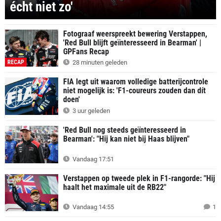
écht niet zo'
Fotograaf weerspreekt bewering Verstappen,
'Red Bull blijft geïnteresseerd in Bearman' |
GPFans Recap
RECAP
28 minuten geleden
FIA legt uit waarom volledige batterijcontrole
niet mogelijk is: 'F1-coureurs zouden dan dít
doen'
3 uur geleden
'Red Bull nog steeds geïnteresseerd in
Bearman': "Hij kan niet bij Haas blijven"
Vandaag 17:51
Verstappen op tweede plek in F1-rangorde: "Hij
haalt het maximale uit de RB22"
Vandaag 14:55
1