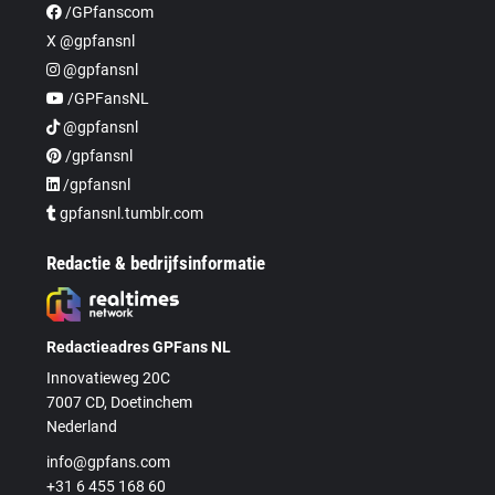
/GPfanscom
X @gpfansnl
@gpfansnl
/GPFansNL
@gpfansnl
/gpfansnl
/gpfansnl
gpfansnl.tumblr.com
Redactie & bedrijfsinformatie
Redactieadres GPFans NL
Innovatieweg 20C
7007 CD, Doetinchem
Nederland
info@gpfans.com
+31 6 455 168 60