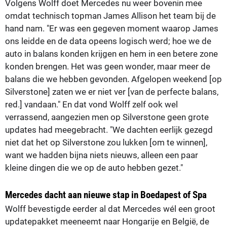
Volgens Wolff doet Mercedes nu weer bovenin mee
omdat technisch topman James Allison het team bij de
hand nam. "Er was een gegeven moment waarop James
ons leidde en de data opeens logisch werd; hoe we de
auto in balans konden krijgen en hem in een betere zone
konden brengen. Het was geen wonder, maar meer de
balans die we hebben gevonden. Afgelopen weekend [op
Silverstone] zaten we er niet ver [van de perfecte balans,
red.] vandaan." En dat vond Wolff zelf ook wel
verrassend, aangezien men op Silverstone geen grote
updates had meegebracht. "We dachten eerlijk gezegd
niet dat het op Silverstone zou lukken [om te winnen],
want we hadden bijna niets nieuws, alleen een paar
kleine dingen die we op de auto hebben gezet."
Mercedes dacht aan nieuwe stap in Boedapest of Spa
Wolff bevestigde eerder al dat Mercedes wél een groot
updatepakket meeneemt naar Hongarije en België, de