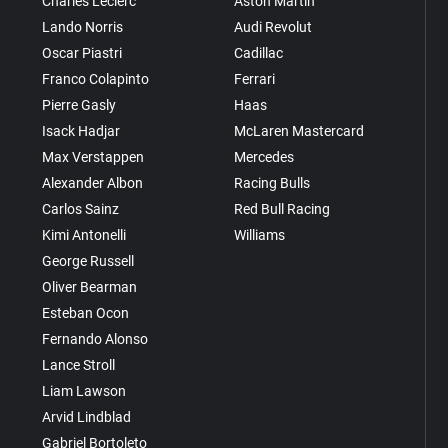
Charles Leclerc
Aston Martin
Lando Norris
Audi Revolut
Oscar Piastri
Cadillac
Franco Colapinto
Ferrari
Pierre Gasly
Haas
Isack Hadjar
McLaren Mastercard
Max Verstappen
Mercedes
Alexander Albon
Racing Bulls
Carlos Sainz
Red Bull Racing
Kimi Antonelli
Williams
George Russell
Oliver Bearman
Esteban Ocon
Fernando Alonso
Lance Stroll
Liam Lawson
Arvid Lindblad
Gabriel Bortoleto