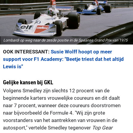
Lombardi op weg naar de zesde positie in de Spaanse Grand Prix van 1975
OOK INTERESSANT:
Susie Wolff hoopt op meer
support voor F1 Academy: "Beetje triest dat het altijd
Lewis is"
Gelijke kansen bij GKL
Volgens Smedley zijn slechts 12 procent van de
beginnende karters vrouwelijke coureurs en dit daalt
naar 7 procent, wanneer deze coureurs doorstromen
naar bijvoorbeeld de Formule 4. "Wij zijn grote
voorstanders van het aantrekken van vrouwen in de
autosport," vertelde Smedley tegenover
Top Gear