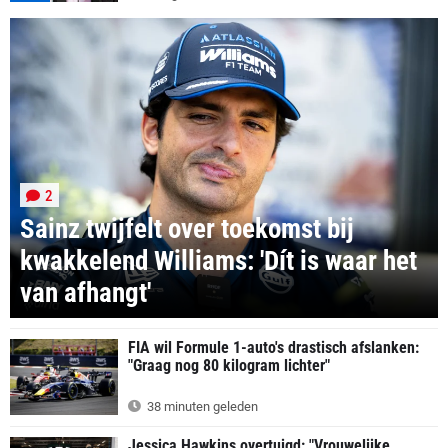
2
Sainz twijfelt over toekomst bij
kwakkelend Williams: 'Dít is waar het
van afhangt'
FIA wil Formule 1-auto's drastisch afslanken:
"Graag nog 80 kilogram lichter"
38 minuten geleden
Jessica Hawkins overtuigd: "Vrouwelijke