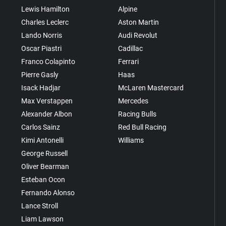
Lewis Hamilton
Alpine
Charles Leclerc
Aston Martin
Lando Norris
Audi Revolut
Oscar Piastri
Cadillac
Franco Colapinto
Ferrari
Pierre Gasly
Haas
Isack Hadjar
McLaren Mastercard
Max Verstappen
Mercedes
Alexander Albon
Racing Bulls
Carlos Sainz
Red Bull Racing
Kimi Antonelli
Williams
George Russell
Oliver Bearman
Esteban Ocon
Fernando Alonso
Lance Stroll
Liam Lawson