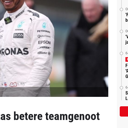
0
'
b
0
'
j
6
F
'
G
6
S
L
tas betere teamgenoot