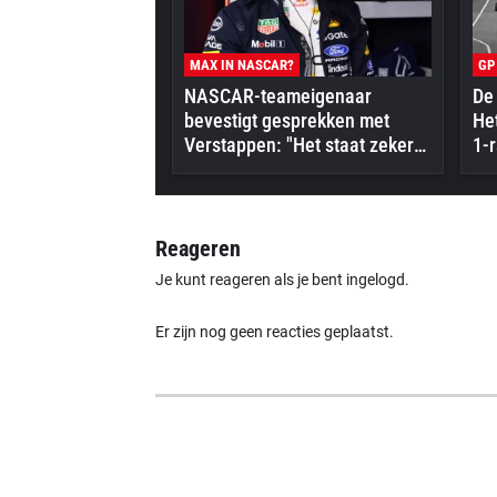
MAX IN NASCAR?
GP
NASCAR-teameigenaar
De 
bevestigt gesprekken met
Het
Verstappen: "Het staat zeker
1-r
op zijn radar"
Reageren
Je kunt reageren als je bent ingelogd.
Er zijn nog geen reacties geplaatst.