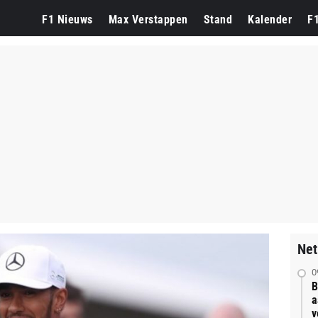
F1 Nieuws
Max Verstappen
Stand
Kalender
F
Net
0
B
a
v