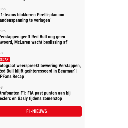
8:22
F1-teams blokkeren Pirelli-plan om
andenspanning te verlagen'
6:59
Verstappen geeft Red Bull nog geen
awoord, McLaren wacht beslissing af'
-8
RECAP
otograaf weerspreekt bewering Verstappen,
Red Bull blijft geïnteresseerd in Bearman' |
PFans Recap
-8
trafpunten F1: FIA past punten aan bij
eclerc en Gasly tijdens zomerstop
F1-NIEUWS