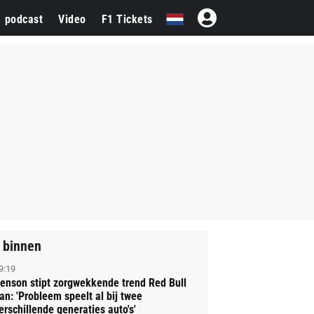
1 podcast
Video
F1 Tickets
 binnen
9:19
enson stipt zorgwekkende trend Red Bull
an: 'Probleem speelt al bij twee
erschillende generaties auto's'