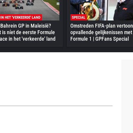
 IN HET 'VERKEERDE' LAND
SPECIAL
Bahrein GP in Maleisië?
Omstreden FIFA-plan vertoon
 is níet de eerste Formule
opvallende gelijkenissen met
ace in het 'verkeerde' land
Formule 1 | GPFans Special