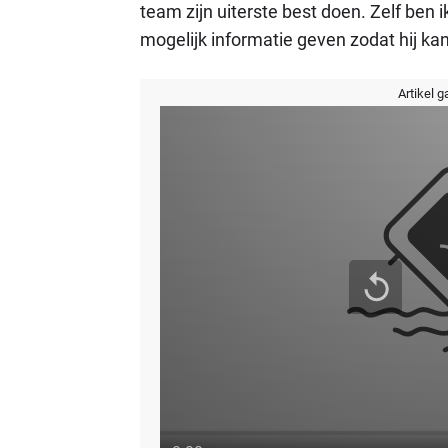
team zijn uiterste best doen. Zelf ben i
mogelijk informatie geven zodat hij kan
Artikel g