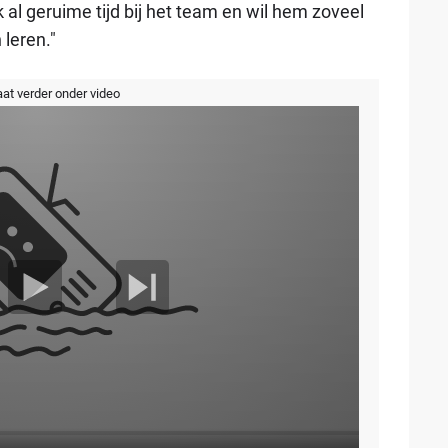
k al geruime tijd bij het team en wil hem zoveel
 leren."
aat verder onder video