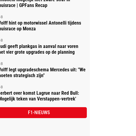
huisrace | GPFans Recap
-8
olff hint op motorwissel Antonelli tijdens
huisrace op Monza
-8
udi geeft plankgas in aanval naar voren
et vier grote upgrades op de planning
-8
olff legt upgradeschema Mercedes uit: "We
oeten strategisch zijn"
-8
erbert over komst Lagrue naar Red Bull:
Mogelijk teken van Verstappen-vertrek'
F1-NIEUWS