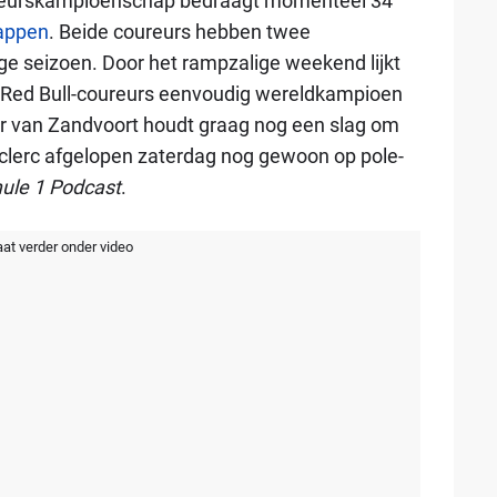
oureurskampioenschap bedraagt momenteel 34
appen
. Beide coureurs hebben twee
onge seizoen. Door het rampzalige weekend lijkt
 Red Bull-coureurs eenvoudig wereldkampioen
ur van Zandvoort houdt graag nog een slag om
eclerc afgelopen zaterdag nog gewoon op pole-
ule 1 Podcast
.
aat verder onder video