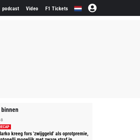
1 podcast
Video
F1 Tickets
 binnen
-8
RECAP
arko kreeg fors 'zwijggeld' als oprotpremie,
ntonelli mogelijk met zware straf in