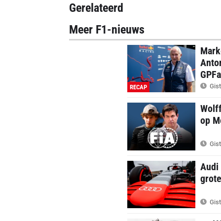
Gerelateerd
Meer F1-nieuws
Marko
Anton
GPFa
Gist
RECAP
Wolff
op M
Gist
Audi 
grot
Gist