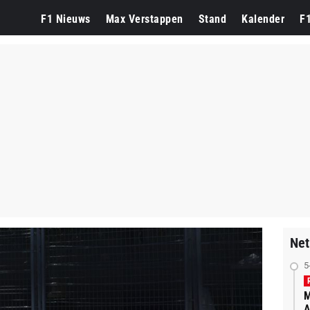
F1 Nieuws
Max Verstappen
Stand
Kalender
F
Net
5
M
A