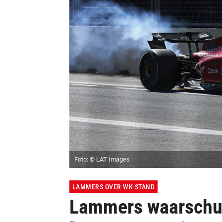
Foto: © LAT Images
LAMMERS OVER WK-STAND
Lammers waarschuw