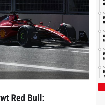
t
5
W
t
5
A
m
5
W
m
5
H
'
t Red Bull: