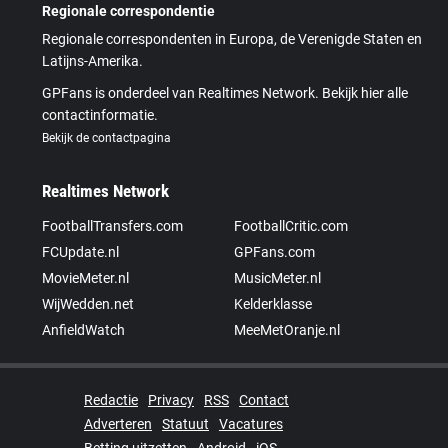
Regionale correspondentie
Regionale correspondenten in Europa, de Verenigde Staten en
Latijns-Amerika.
GPFans is onderdeel van Realtimes Network. Bekijk hier alle
contactinformatie.
Bekijk de contactpagina
Realtimes Network
FootballTransfers.com
FootballCritic.com
FCUpdate.nl
GPFans.com
MovieMeter.nl
MusicMeter.nl
WijWedden.net
Kelderklasse
AnfieldWatch
MeeMetOranje.nl
Redactie
Privacy
RSS
Contact
Adverteren
Statuut
Vacatures
Betting uitzetten
Android
iOS