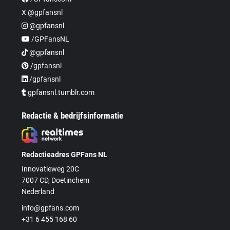
X @gpfansnl
@gpfansnl
/GPFansNL
@gpfansnl
/gpfansnl
/gpfansnl
gpfansnl.tumblr.com
Redactie & bedrijfsinformatie
Redactieadres GPFans NL
Innovatieweg 20C
7007 CD, Doetinchem
Nederland
info@gpfans.com
+31 6 455 168 60