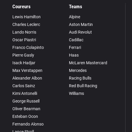
Coureurs
Teams
Lewis Hamilton
Alpine
Charles Leclerc
Aston Martin
Lando Norris
Audi Revolut
Oscar Piastri
Cadillac
Franco Colapinto
Ferrari
Pierre Gasly
Haas
Isack Hadjar
McLaren Mastercard
Max Verstappen
Mercedes
Alexander Albon
Racing Bulls
Carlos Sainz
Red Bull Racing
Kimi Antonelli
Williams
George Russell
Oliver Bearman
Esteban Ocon
Fernando Alonso
Lance Stroll