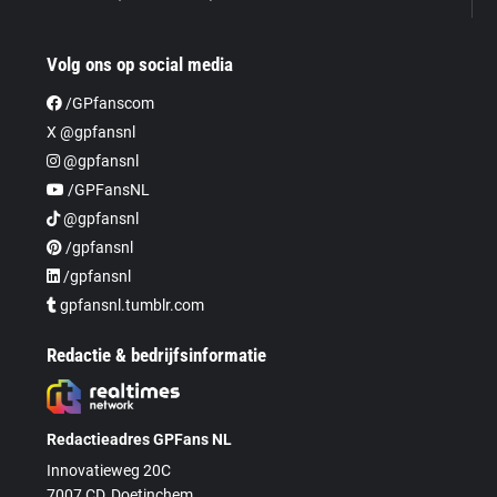
Volg ons op social media
/GPfanscom
X @gpfansnl
@gpfansnl
/GPFansNL
@gpfansnl
/gpfansnl
/gpfansnl
gpfansnl.tumblr.com
Redactie & bedrijfsinformatie
Redactieadres GPFans NL
Innovatieweg 20C
7007 CD, Doetinchem