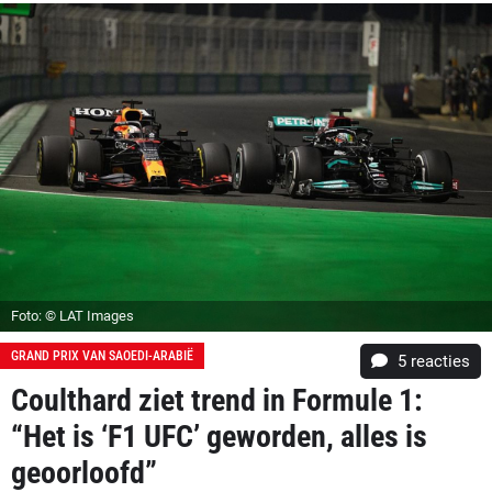
Foto: © LAT Images
GRAND PRIX VAN SAOEDI-ARABIË
5
reacties
Coulthard ziet trend in Formule 1:
“Het is ‘F1 UFC’ geworden, alles is
geoorloofd”