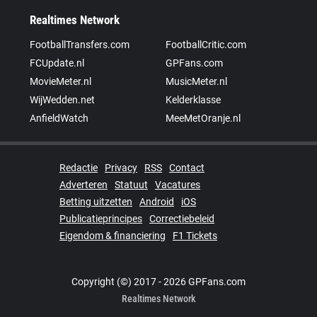
Realtimes Network
FootballTransfers.com
FootballCritic.com
FCUpdate.nl
GPFans.com
MovieMeter.nl
MusicMeter.nl
WijWedden.net
Kelderklasse
AnfieldWatch
MeeMetOranje.nl
Redactie
Privacy
RSS
Contact
Adverteren
Statuut
Vacatures
Betting uitzetten
Android
iOS
Publicatieprincipes
Correctiebeleid
Eigendom & financiering
F1 Tickets
Copyright (©) 2017 - 2026 GPFans.com
Realtimes Network