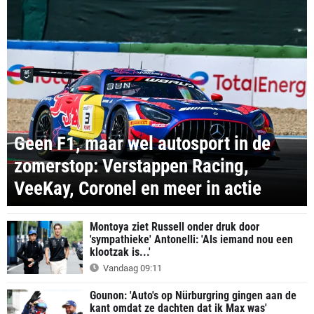
Geen F1, maar wel autosport in de
zomerstop: Verstappen Racing,
VeeKay, Coronel en meer in actie
Montoya ziet Russell onder druk door
'sympathieke' Antonelli: 'Als iemand nou een
klootzak is...'
Vandaag 09:11
Gounon: 'Auto's op Nürburgring gingen aan de
kant omdat ze dachten dat ik Max was'