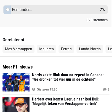
Een ander...
7
%
398
stemmen
Gerelateerd
Max Verstappen
McLaren
Ferrari
Lando Norris
Le
Meer F1-nieuws
Norris zakte flink door na zeperd in Canada:
"We dronken tot vier uur in de ochtend"
Gisteren 15:30
3
Herbert over komst Lagrue naar Red Bull:
'Mogelijk teken van Verstappen-vertrek'