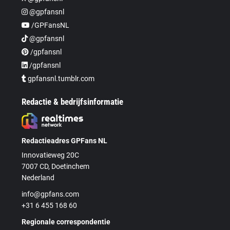
@gpfansnl
/GPFansNL
@gpfansnl
/gpfansnl
/gpfansnl
gpfansnl.tumblr.com
Redactie & bedrijfsinformatie
Redactieadres GPFans NL
Innovatieweg 20C
7007 CD, Doetinchem
Nederland
info@gpfans.com
+31 6 455 168 60
Regionale correspondentie