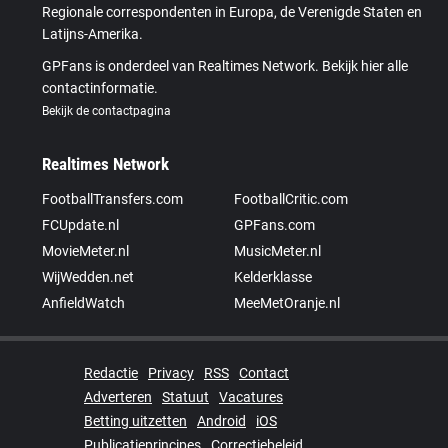
Regionale correspondenten in Europa, de Verenigde Staten en
Latijns-Amerika.
GPFans is onderdeel van Realtimes Network. Bekijk hier alle
contactinformatie.
Bekijk de contactpagina
Realtimes Network
FootballTransfers.com
FootballCritic.com
FCUpdate.nl
GPFans.com
MovieMeter.nl
MusicMeter.nl
WijWedden.net
Kelderklasse
AnfieldWatch
MeeMetOranje.nl
Redactie
Privacy
RSS
Contact
Adverteren
Statuut
Vacatures
Betting uitzetten
Android
iOS
Publicatieprincipes
Correctiebeleid