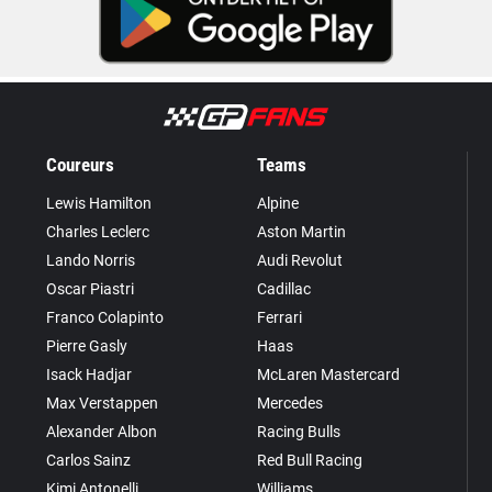
Coureurs
Teams
Lewis Hamilton
Alpine
Charles Leclerc
Aston Martin
Lando Norris
Audi Revolut
Oscar Piastri
Cadillac
Franco Colapinto
Ferrari
Pierre Gasly
Haas
Isack Hadjar
McLaren Mastercard
Max Verstappen
Mercedes
Alexander Albon
Racing Bulls
Carlos Sainz
Red Bull Racing
Kimi Antonelli
Williams