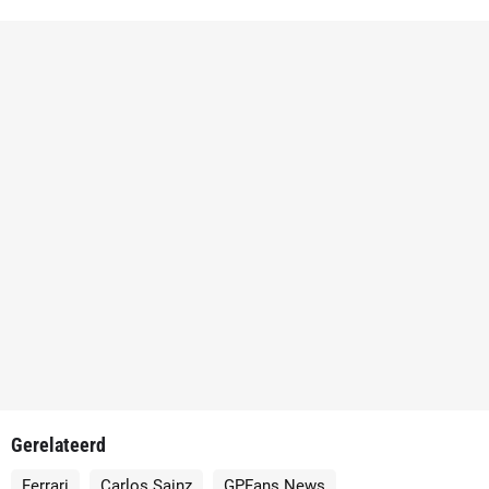
Gerelateerd
Ferrari
Carlos Sainz
GPFans News