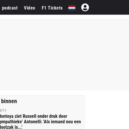
1 podcast
Video
F1 Tickets
 binnen
9:11
ontoya ziet Russell onder druk door
sympathieke' Antonelli: 'Als iemand nou een
lootzak is...'