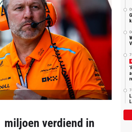
0
G
k
0
W
V
7
'
a
r
7
L
L
 miljoen verdiend in