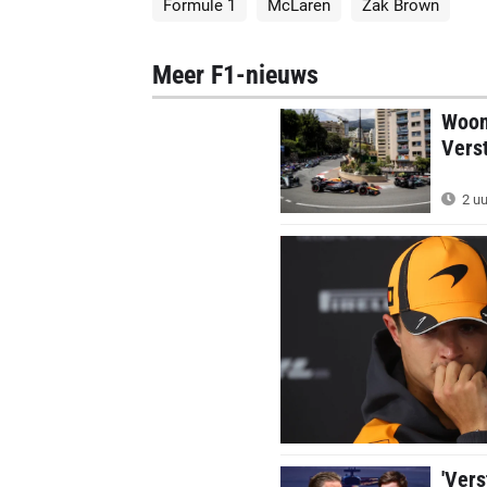
Formule 1
McLaren
Zak Brown
Meer F1-nieuws
Woon
Vers
2 uu
'Vers