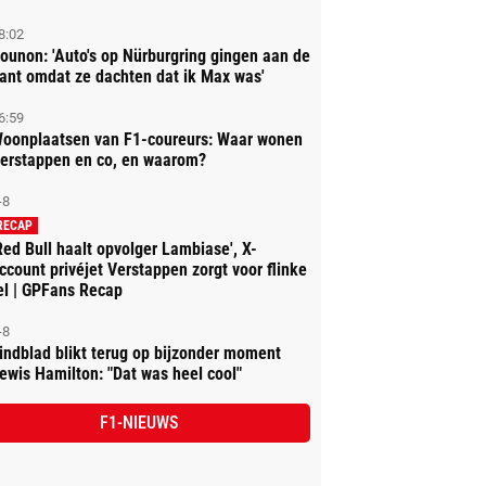
8:02
ounon: 'Auto's op Nürburgring gingen aan de
ant omdat ze dachten dat ik Max was'
6:59
oonplaatsen van F1-coureurs: Waar wonen
erstappen en co, en waarom?
-8
RECAP
Red Bull haalt opvolger Lambiase', X-
ccount privéjet Verstappen zorgt voor flinke
el | GPFans Recap
-8
indblad blikt terug op bijzonder moment
ewis Hamilton: "Dat was heel cool"
F1-NIEUWS