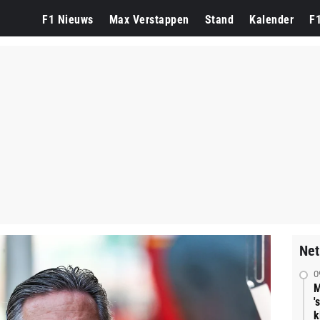
F1 Nieuws
Max Verstappen
Stand
Kalender
F
Net
0
M
'
k