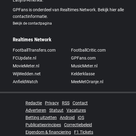
Latijns-Amerika.
GPFans is onderdeel van Realtimes Network. Bekijk hier alle
contactinformatie.
Bekijk de contactpagina
Realtimes Network
FootballTransfers.com
FootballCritic.com
FCUpdate.nl
GPFans.com
MovieMeter.nl
MusicMeter.nl
WijWedden.net
Kelderklasse
AnfieldWatch
MeeMetOranje.nl
Redactie
Privacy
RSS
Contact
Adverteren
Statuut
Vacatures
Betting uitzetten
Android
iOS
Publicatieprincipes
Correctiebeleid
Eigendom & financiering
F1 Tickets