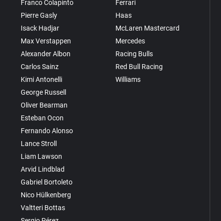
Franco Colapinto
Ferrari
Pierre Gasly
Haas
Isack Hadjar
McLaren Mastercard
Max Verstappen
Mercedes
Alexander Albon
Racing Bulls
Carlos Sainz
Red Bull Racing
Kimi Antonelli
Williams
George Russell
Oliver Bearman
Esteban Ocon
Fernando Alonso
Lance Stroll
Liam Lawson
Arvid Lindblad
Gabriel Bortoleto
Nico Hülkenberg
Valtteri Bottas
Sergio Pérez