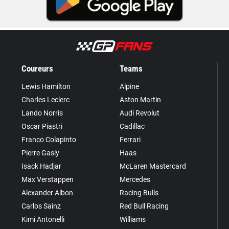
Coureurs
Teams
Lewis Hamilton
Alpine
Charles Leclerc
Aston Martin
Lando Norris
Audi Revolut
Oscar Piastri
Cadillac
Franco Colapinto
Ferrari
Pierre Gasly
Haas
Isack Hadjar
McLaren Mastercard
Max Verstappen
Mercedes
Alexander Albon
Racing Bulls
Carlos Sainz
Red Bull Racing
Kimi Antonelli
Williams