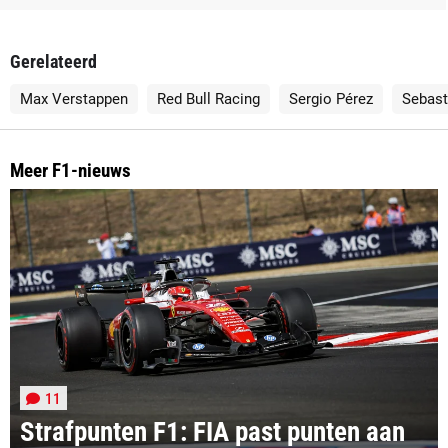
Gerelateerd
Max Verstappen
Red Bull Racing
Sergio Pérez
Sebast
Meer F1-nieuws
11
Strafpunten F1: FIA past punten aan