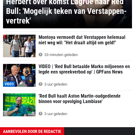
Herbert over komst Lagrue naar Red
Bull: 'Mogelijk teken van Verstappen-
vertrek'
Montoya vermoedt dat Verstappen helemaal
niet weg wil: "Het draait altijd om geld!"
33 minuten geleden
VIDEO | 'Red Bull betaalde Marko miljoenen en
legde een spreekverbod op' | GPFans News
VIDEO
3 uur geleden
'Red Bull haalt Aston Martin-oudgediende
binnen voor opvolging Lambiase'
3 uur geleden
AANBEVOLEN DOOR DE REDACTIE