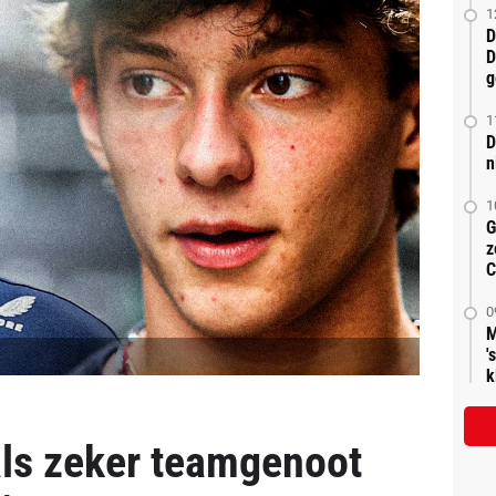
1
D
D
g
1
D
n
1
G
z
C
0
M
'
k
 als zeker teamgenoot