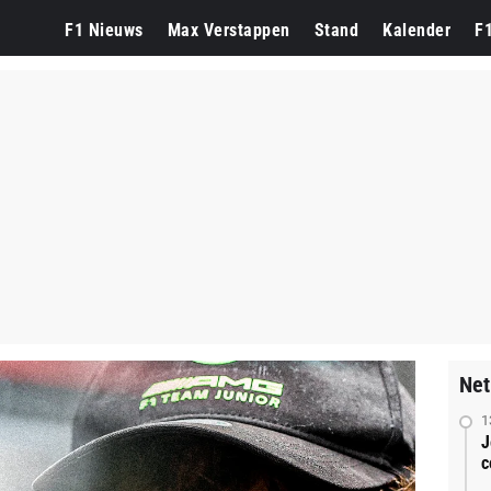
F1 Nieuws
Max Verstappen
Stand
Kalender
F
Net
1
J
c