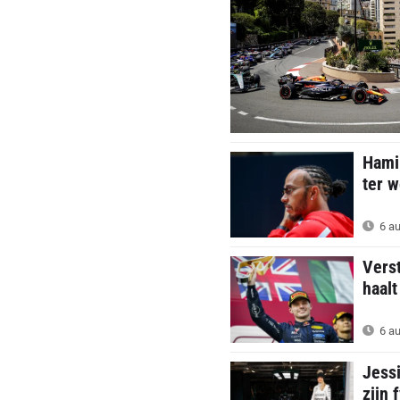
Hamil
ter w
6 au
Verst
haalt
6 au
Jess
zijn 