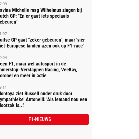
2:08
avina Michelle mag Wilhelmus zingen bij
utch GP: "En er gaat iets speciaals
ebeuren"
1:07
uitse GP gaat "zeker gebeuren", maar 'vier
iet-Europese landen azen ook op F1-race'
0:04
een F1, maar wel autosport in de
omerstop: Verstappen Racing, VeeKay,
oronel en meer in actie
9:11
ontoya ziet Russell onder druk door
sympathieke' Antonelli: 'Als iemand nou een
lootzak is...'
F1-NIEUWS