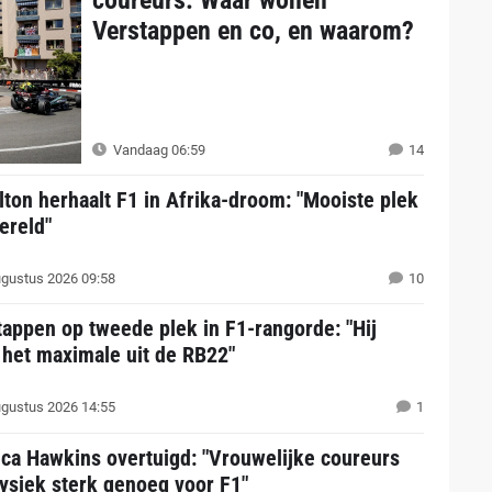
coureurs: Waar wonen
Verstappen en co, en waarom?
Vandaag 06:59
14
ton herhaalt F1 in Afrika-droom: "Mooiste plek
ereld"
gustus 2026 09:58
10
appen op tweede plek in F1-rangorde: "Hij
 het maximale uit de RB22"
gustus 2026 14:55
1
ica Hawkins overtuigd: "Vrouwelijke coureurs
fysiek sterk genoeg voor F1"