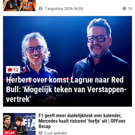
7 augustus 2026 06:59
10
12
Herbert over komst Lagrue naar Red
Bull: 'Mogelijk teken van Verstappen-
vertrek'
F1 geeft meer duidelijkheid over kalender,
Mercedes haalt risicovol 'foefje' uit | GPFans
Recap
RECAP
2 uur geleden