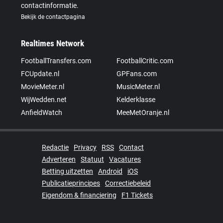
contactinformatie.
Bekijk de contactpagina
Realtimes Network
FootballTransfers.com
FootballCritic.com
FCUpdate.nl
GPFans.com
MovieMeter.nl
MusicMeter.nl
WijWedden.net
Kelderklasse
AnfieldWatch
MeeMetOranje.nl
Redactie
Privacy
RSS
Contact
Adverteren
Statuut
Vacatures
Betting uitzetten
Android
iOS
Publicatieprincipes
Correctiebeleid
Eigendom & financiering
F1 Tickets