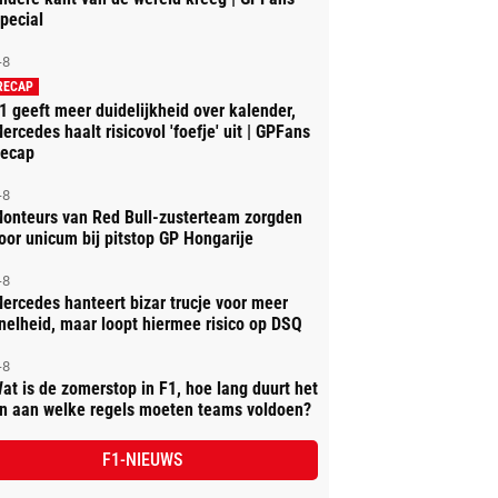
pecial
-8
RECAP
1 geeft meer duidelijkheid over kalender,
ercedes haalt risicovol 'foefje' uit | GPFans
ecap
-8
onteurs van Red Bull-zusterteam zorgden
oor unicum bij pitstop GP Hongarije
-8
ercedes hanteert bizar trucje voor meer
nelheid, maar loopt hiermee risico op DSQ
-8
at is de zomerstop in F1, hoe lang duurt het
n aan welke regels moeten teams voldoen?
F1-NIEUWS