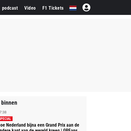
1 podcast
Video
F1 Tickets
 binnen
7:38
SPECIAL
oe Nederland bijna een Grand Prix aan de
ndere kant van de wereld kreeg | GPFans