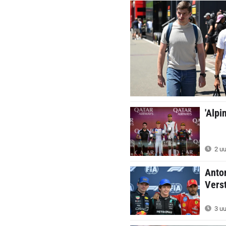
'Alpi
2 uu
Anton
Verst
3 uu