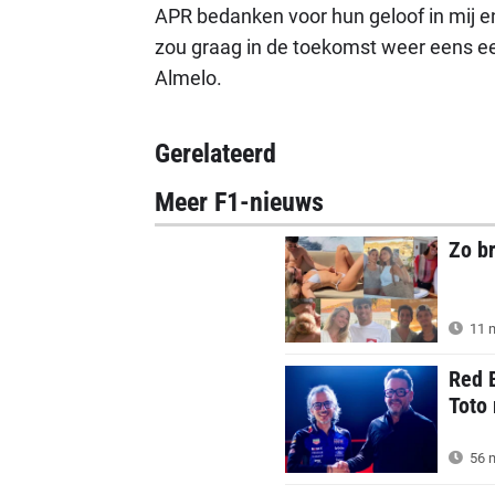
APR bedanken voor hun geloof in mij en
zou graag in de toekomst weer eens ee
Almelo.
Gerelateerd
Meer F1-nieuws
Zo b
11 m
Red 
Toto 
56 m