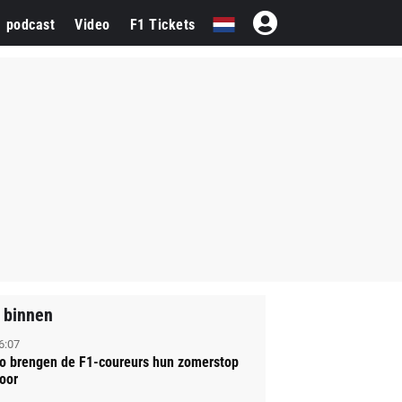
1 podcast
Video
F1 Tickets
 binnen
6:07
o brengen de F1-coureurs hun zomerstop
oor