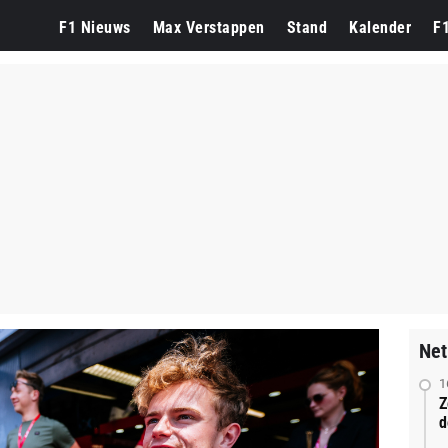
F1 Nieuws
Max Verstappen
Stand
Kalender
F
Net
1
Z
d