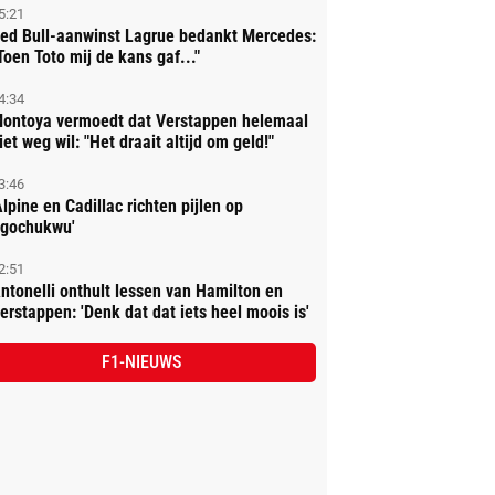
5:21
ed Bull-aanwinst Lagrue bedankt Mercedes:
Toen Toto mij de kans gaf..."
4:34
ontoya vermoedt dat Verstappen helemaal
iet weg wil: "Het draait altijd om geld!"
3:46
Alpine en Cadillac richten pijlen op
gochukwu'
2:51
ntonelli onthult lessen van Hamilton en
erstappen: 'Denk dat dat iets heel moois is'
F1-NIEUWS