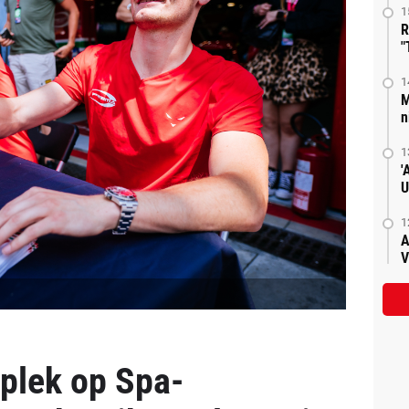
1
R
"
1
M
n
1
'
U
1
A
V
 plek op Spa-