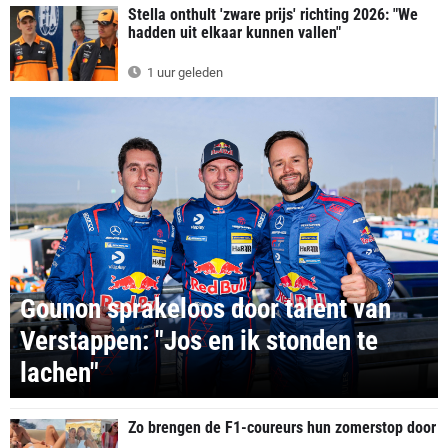
Stella onthult 'zware prijs' richting 2026: "We
hadden uit elkaar kunnen vallen"
1 uur geleden
Gounon sprakeloos door talent van
Verstappen: "Jos en ik stonden te
lachen"
Zo brengen de F1-coureurs hun zomerstop door