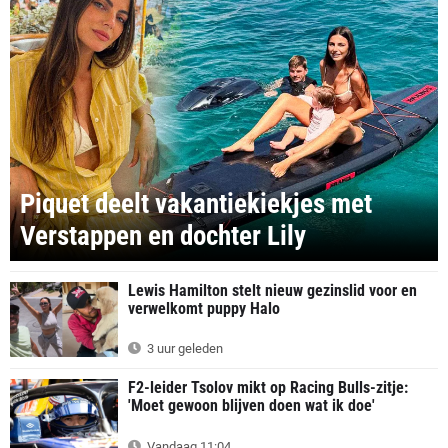
Piquet deelt vakantiekiekjes met
Verstappen en dochter Lily
Lewis Hamilton stelt nieuw gezinslid voor en
verwelkomt puppy Halo
3 uur geleden
F2-leider Tsolov mikt op Racing Bulls-zitje:
'Moet gewoon blijven doen wat ik doe'
Vandaag 11:04