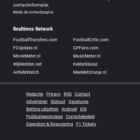
contactinformatie.
Bekijk de contactpagina
Realtimes Network
FootballTransfers.com
FootballCritic.com
FCUpdate.nl
GPFans.com
MovieMeter.nl
MusicMeter.nl
WijWedden.net
Kelderklasse
AnfieldWatch
MeeMetOranje.nl
Redactie
Privacy
RSS
Contact
Adverteren
Statuut
Vacatures
Betting uitzetten
Android
iOS
Publicatieprincipes
Correctiebeleid
Eigendom & financiering
F1 Tickets