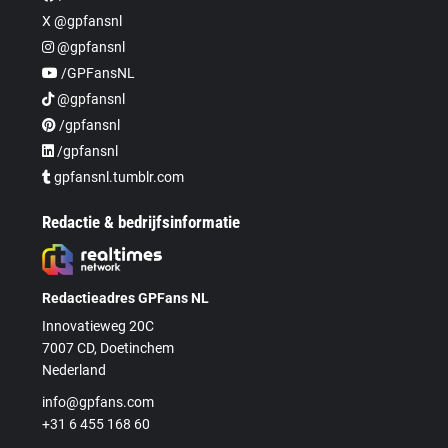
X @gpfansnl
@gpfansnl
/GPFansNL
@gpfansnl
/gpfansnl
/gpfansnl
gpfansnl.tumblr.com
Redactie & bedrijfsinformatie
Redactieadres GPFans NL
Innovatieweg 20C
7007 CD, Doetinchem
Nederland
info@gpfans.com
+31 6 455 168 60