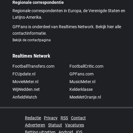
Regionale correspondentie
Regionale correspondenten in Europa, de Verenigde Staten en
Latijns-Amerika.
GPFans is onderdeel van Realtimes Network. Bekijk hier alle
contactinformatie.
Bekijk de contactpagina
Realtimes Network
FootballTransfers.com
FootballCritic.com
FCUpdate.nl
GPFans.com
MovieMeter.nl
MusicMeter.nl
WijWedden.net
Kelderklasse
AnfieldWatch
MeeMetOranje.nl
Redactie
Privacy
RSS
Contact
Adverteren
Statuut
Vacatures
Betting uitzetten
Android
iOS