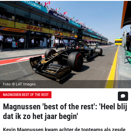
Foto: © LAT Images
MAGNUSSEN BEST OF THE REST
Magnussen 'best of the rest': 'Heel blij
dat ik zo het jaar begin'
Kevin Magnussen kwam achter de topteams als zesde