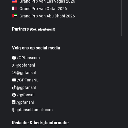
Grand Prix van Las Vegas 2026
Grand Prix van Qatar 2026
Grand Prix van Abu Dhabi 2026
Partners
(Ook adverteren?)
Volg ons op social media
/GPfanscom
X @gpfansnl
@gpfansnl
/GPFansNL
@gpfansnl
/gpfansnl
/gpfansnl
gpfansnl.tumblr.com
Redactie & bedrijfsinformatie