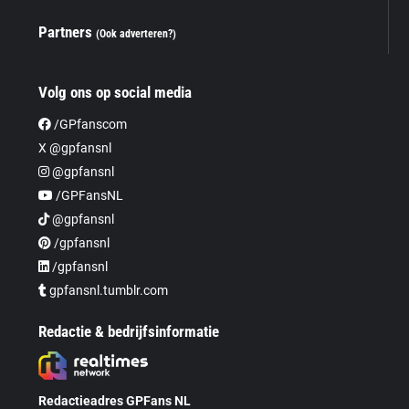
Partners
(Ook adverteren?)
Volg ons op social media
/GPfanscom
X @gpfansnl
@gpfansnl
/GPFansNL
@gpfansnl
/gpfansnl
/gpfansnl
gpfansnl.tumblr.com
Redactie & bedrijfsinformatie
Redactieadres GPFans NL