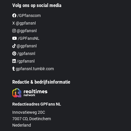
Volg ons op social media
/GPfanscom
X @gpfansnl
@gpfansnl
/GPFansNL
@gpfansnl
/gpfansnl
/gpfansnl
gpfansnl.tumblr.com
Redactie & bedrijfsinformatie
Redactieadres GPFans NL
Innovatieweg 20C
7007 CD, Doetinchem
Nederland