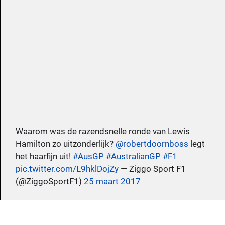
Waarom was de razendsnelle ronde van Lewis
Hamilton zo uitzonderlijk?
@robertdoornboss
legt
het haarfijn uit!
#AusGP
#AustralianGP
#F1
pic.twitter.com/L9hklDojZy
— Ziggo Sport F1
(@ZiggoSportF1)
25 maart 2017