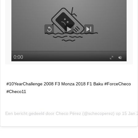
#10YearChallenge 2008 F3 Monza 2018 F1 Baku #ForceCheco
#Checo11
Een bericht gedeeld door Checo Pérez (@schecoperez) op 15 Jan 