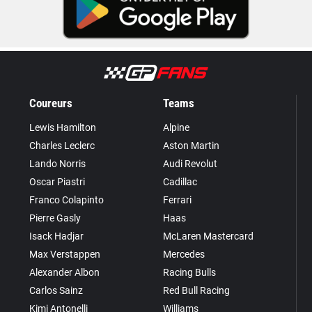
Coureurs
Teams
Lewis Hamilton
Alpine
Charles Leclerc
Aston Martin
Lando Norris
Audi Revolut
Oscar Piastri
Cadillac
Franco Colapinto
Ferrari
Pierre Gasly
Haas
Isack Hadjar
McLaren Mastercard
Max Verstappen
Mercedes
Alexander Albon
Racing Bulls
Carlos Sainz
Red Bull Racing
Kimi Antonelli
Williams