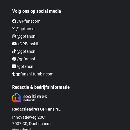
Volg ons op social media
/GPfanscom
X @gpfansnl
@gpfansnl
/GPFansNL
@gpfansnl
/gpfansnl
/gpfansnl
gpfansnl.tumblr.com
Redactie & bedrijfsinformatie
Redactieadres GPFans NL
Innovatieweg 20C
7007 CD, Doetinchem
Nederland