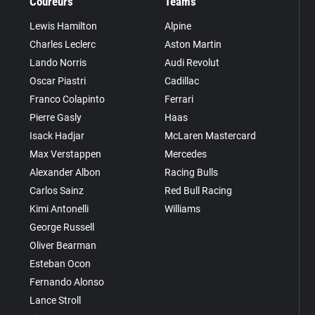
Coureurs
Teams
Lewis Hamilton
Alpine
Charles Leclerc
Aston Martin
Lando Norris
Audi Revolut
Oscar Piastri
Cadillac
Franco Colapinto
Ferrari
Pierre Gasly
Haas
Isack Hadjar
McLaren Mastercard
Max Verstappen
Mercedes
Alexander Albon
Racing Bulls
Carlos Sainz
Red Bull Racing
Kimi Antonelli
Williams
George Russell
Oliver Bearman
Esteban Ocon
Fernando Alonso
Lance Stroll