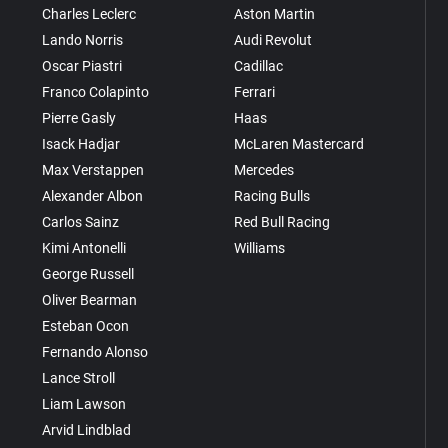
Charles Leclerc
Aston Martin
Lando Norris
Audi Revolut
Oscar Piastri
Cadillac
Franco Colapinto
Ferrari
Pierre Gasly
Haas
Isack Hadjar
McLaren Mastercard
Max Verstappen
Mercedes
Alexander Albon
Racing Bulls
Carlos Sainz
Red Bull Racing
Kimi Antonelli
Williams
George Russell
Oliver Bearman
Esteban Ocon
Fernando Alonso
Lance Stroll
Liam Lawson
Arvid Lindblad