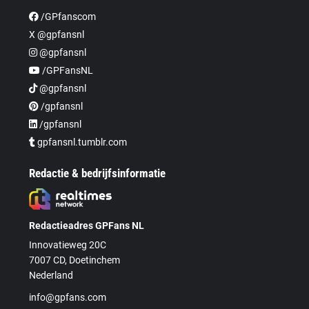
/GPfanscom
X @gpfansnl
@gpfansnl
/GPFansNL
@gpfansnl
/gpfansnl
/gpfansnl
gpfansnl.tumblr.com
Redactie & bedrijfsinformatie
Redactieadres GPFans NL
Innovatieweg 20C
7007 CD, Doetinchem
Nederland
info@gpfans.com