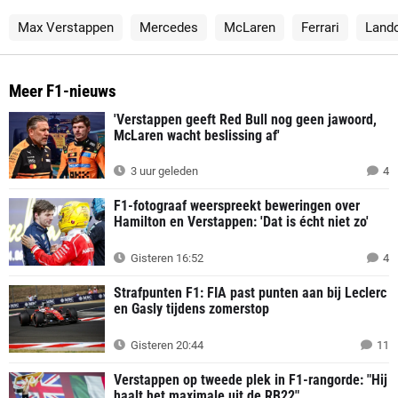
Max Verstappen
Mercedes
McLaren
Ferrari
Lando
Meer F1-nieuws
'Verstappen geeft Red Bull nog geen jawoord,
McLaren wacht beslissing af'
3 uur geleden
4
F1-fotograaf weerspreekt beweringen over
Hamilton en Verstappen: 'Dat is écht niet zo'
Gisteren 16:52
4
Strafpunten F1: FIA past punten aan bij Leclerc
en Gasly tijdens zomerstop
Gisteren 20:44
11
Verstappen op tweede plek in F1-rangorde: "Hij
haalt het maximale uit de RB22"