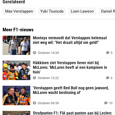
Gerelateerd
Max Verstappen
Yuki Tsunoda
Liam Lawson
Daniel 
Meer F1-nieuws
Montoya vermoedt dat Verstappen helemaal
niet weg wil: "Het draait altijd om geld!"
Gisteren 14:34
9
Häkkinen ziet Verstappen liever niet bij
McLaren: 'McLaren heeft al een kampioen in
huis'
Gisteren 12:22
6
'Verstappen geeft Red Bull nog geen jawoord,
McLaren wacht beslissing af'
Gisteren 06:59
10
Strafpunten F1: FIA past punten aan bij Leclerc