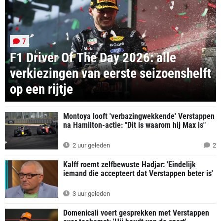
7
F1 Driver Of The Day 2026: alle
verkiezingen van eerste seizoenshelft
op een rijtje
Montoya looft 'verbazingwekkende' Verstappen
na Hamilton-actie: "Dit is waarom hij Max is"
2 uur geleden
2
Kalff roemt zelfbewuste Hadjar: 'Eindelijk
iemand die accepteert dat Verstappen beter is'
3 uur geleden
Domenicali voert gesprekken met Verstappen