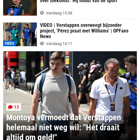
over toekomst: 'Hij houdt van de sport'
Vandaag 15:58
VIDEO | Verstappen overweegt bijzonder
project, 'Pérez praat met Williams' | GPFans
News
VIDEO
Vandaag 14:11
13
Montoya vermoedt dat Verstappen
helemaal niet weg wil: "Het draait
altijd om geld!"